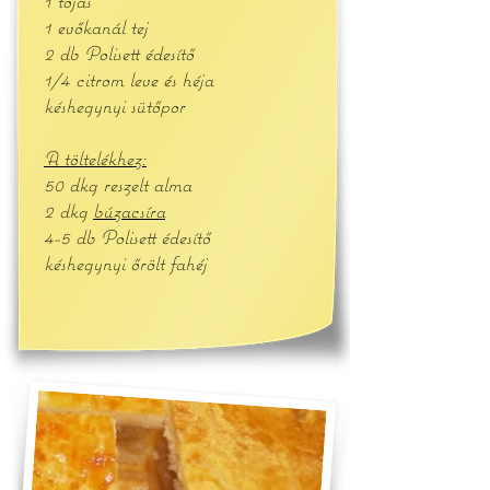
1 tojás
1 evőkanál tej
2 db Polisett édesítő
1/4 citrom leve és héja
késhegynyi sütőpor
A töltelékhez:
50 dkg reszelt alma
2 dkg
búzacsíra
4-5 db Polisett édesítő
késhegynyi őrölt fahéj