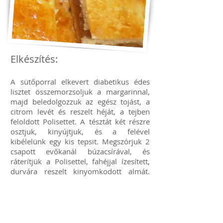
Elkészítés:
A sütőporral elkevert diabetikus édes
lisztet összemorzsoljuk a margarinnal,
majd beledolgozzuk az egész tojást, a
citrom levét és reszelt héját, a tejben
feloldott Polisettet. A tésztát két részre
osztjuk, kinyújtjuk, és a felével
kibélelünk egy kis tepsit. Megszórjuk 2
csapott evőkanál búzacsírával, és
ráterítjük a Polisettel, fahéjjal ízesített,
durvára reszelt kinyomkodott almát.
(Aki bírja, héjastól használja az almát.)
Tetejére is szórjunk 2 csapott evőkanál
búzacsírát. A maradék tésztával
befedjük, villával megszurkáljuk, és
előmelegített sütőben sütjük. (Ízlés