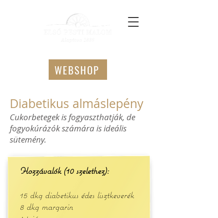
WEBSHOP
Diabetikus almáslepény
Cukorbetegek is fogyaszthatják, de
fogyokúrázók számára is ideális
sütemény.
Hozzávalók (10 szelethez):
15 dkg diabetikus édes lisztkeverék
8 dkg margarin