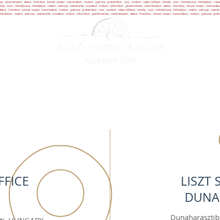
, süteményliszt, alakor, finomliszt, kenyér recept, kukoricaliszt, rizsliszt, gabona, grahamliszt, rozs, rozsliszt, teljes kiőrlésű, tönköly. Liszt, tönkölybúza, tönkölyliszt, m
tönköly. Liszt, tönkölybúza, tönkölyliszt, malom, websop, webáruház, búzaliszt, bioliszt, reformliszt, gluténmentes, süteményliszt, alakor, finomliszt, kenyér recept, kukoricaliszt
kor, finomliszt, kenyér recept, kukoricaliszt, rizsliszt, gabona, grahamliszt, rozs, rozsliszt, teljes kiőrlésű, tönköly. Liszt, tönkölybúza, tönkölyliszt, malom, websop, webáru
, tönkölyliszt, malom, websop, webáruház, búzaliszt, bioliszt, reformliszt, gluténmentes, süteményliszt, alakor, finomliszt, kenyér recept, kukoricaliszt, rizsliszt, gabona, grahaml
ABOUT US
OUR PRODUCTS
RECIPES
FFICE
LISZT
DUNA
Dunaharasztib