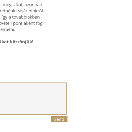
a megszűnt, azonban
retnénk vásárlóinkról
 így a továbbiakban
ételi pontjaként fog
zemelni.
ket köszönjük!
Send