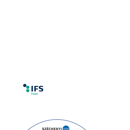
Glycaemic index
Flour tips and tricks
Contact