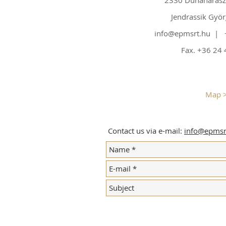
2330 Dunaharasz
Jendrassik Györ
info@epmsrt.hu
| +
Fax. +36 24
Map 
Contact us via e-mail:
info@epmsr