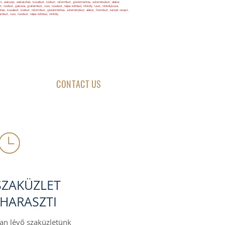
alom, websop, webáruház, búzaliszt, bioliszt, reformliszt, gluténmentes, süteményliszt, alakor,
, rizsliszt, gabona, grahamliszt, rozs, rozsliszt, teljes kiőrlésű, tönköly. Liszt, tönkölybúza,
ház, búzaliszt, bioliszt, reformliszt, gluténmentes, süteményliszt, alakor, finomliszt, kenyér recept,
iszt, rozs, rozsliszt, teljes kiőrlésű, tönköly.
GRAINS
CONTACT US
 SZAKÜZLET
HARASZTI
an lévő szaküzletünk