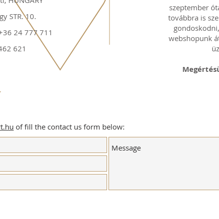
ti, HUNGARY
szeptember ót
gy STR. 10.
továbbra is sze
gondoskodni,
36 24 777 711
webshopunk átv
 462 621
ü
Megértésü
>
t.hu
of fill the contact us form below: