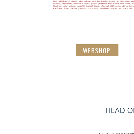
Liszt, tönkölybúza, tönkölyliszt, malom, websop, webáruház, búzaliszt, bioliszt, reformliszt, gluténmentes
finomliszt, kenyér recept, kukoricaliszt, rizsliszt, gabona, grahamliszt, rozs, rozsliszt, teljes kiőrlésű, 
tönkölyliszt, malom, websop, webáruház, búzaliszt, bioliszt, reformliszt, gluténmentes, süteményliszt, ala
kukoricaliszt, rizsliszt, gabona, grahamliszt, rozs, rozsliszt, teljes kiőrlésű, tönköly. Liszt, tönkölybúza
WEBSHOP
HEAD O