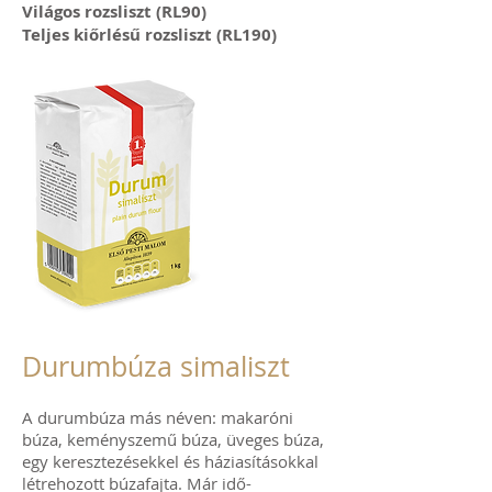
Világos rozsliszt (RL90)
Teljes kiőrlésű rozsliszt (RL190)
Durumbúza simaliszt
A durumbúza más néven: makaróni
búza, keményszemű búza, üveges búza,
egy keresztezésekkel és háziasításokkal
létrehozott búzafajta. Már idő-