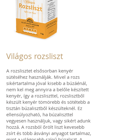
Világos rozsliszt
A rozslisztet elsősorban kenyér
sütéséhez használják. Mivel a rozs
sikértartalma jóval kisebb a búzáénál,
nem kel meg annyira a belőle készített
kenyér, így a rozsliszttel, rozslisztből
készült kenyér tömörebb és sötétebb a
tisztán búzalisztből készülteknél. Ez
ellensúlyozható, ha búzaliszttel
vegyesen használjuk, vagy sikért adunk
hozzá. A rozsból őrölt liszt kevesebb
zsírt és több ásványi anyagot tartalmaz,
mint a világosabb színű búzaliszt. A