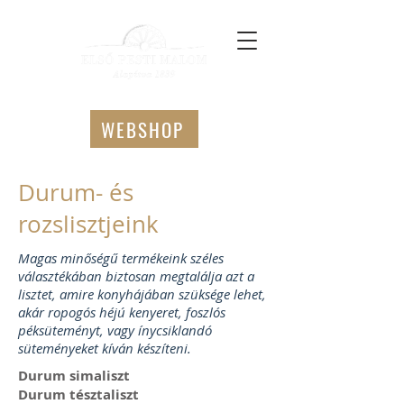
WEBSHOP
Durum- és
rozslisztjeink
Magas minőségű termékeink széles
választékában biztosan megtalálja azt a
lisztet, amire konyhájában szüksége lehet,
akár ropogós héjú kenyeret, foszlós
péksüteményt, vagy ínycsiklandó
süteményeket kíván készíteni.
Durum simaliszt
Durum tésztaliszt