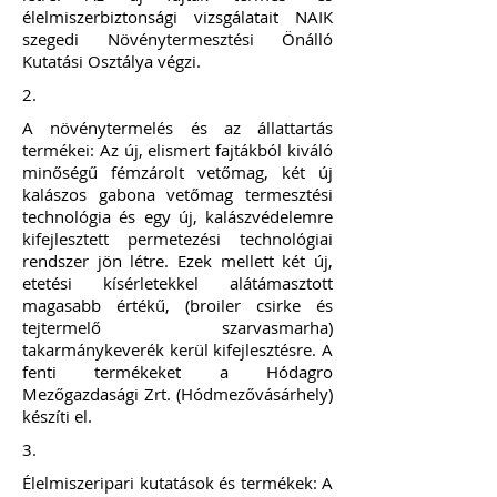
élelmiszerbiztonsági vizsgálatait NAIK
szegedi Növénytermesztési Önálló
Kutatási Osztálya végzi.
2.
A növénytermelés és az állattartás
termékei: Az új, elismert fajtákból kiváló
minőségű fémzárolt vetőmag, két új
kalászos gabona vetőmag termesztési
technológia és egy új, kalászvédelemre
kifejlesztett permetezési technológiai
rendszer jön létre. Ezek mellett két új,
etetési kísérletekkel alátámasztott
magasabb értékű, (broiler csirke és
tejtermelő szarvasmarha)
takarmánykeverék kerül kifejlesztésre. A
fenti termékeket a Hódagro
Mezőgazdasági Zrt. (Hódmezővásárhely)
készíti el.
3.
Élelmiszeripari kutatások és termékek: A