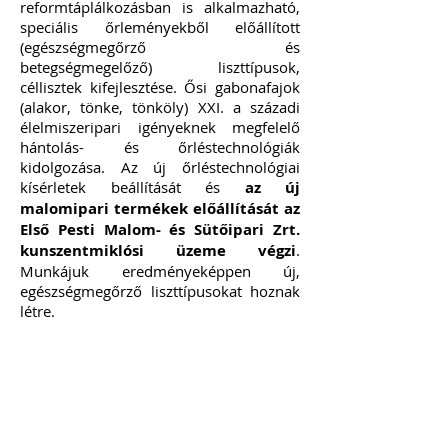
reformtáplálkozásban is alkalmazható,
speciális őrleményekből előállított
(egészségmegőrző és
betegségmegelőző) liszttípusok,
céllisztek kifejlesztése. Ősi gabonafajok
(alakor, tönke, tönköly) XXI. a századi
élelmiszeripari igényeknek megfelelő
hántolás- és őrléstechnológiák
kidolgozása. Az új őrléstechnológiai
kísérletek beállítását és
az új
malomipari termékek előállítását az
Első Pesti Malom- és Sütőipari Zrt.
kunszentmiklósi üzeme végzi
.
Munkájuk eredményeképpen új,
egészségmegőrző liszttípusokat hoznak
létre.
4.
Új pékipari termékek fejlesztése: A
kitűzött célnak megfelelően a külföldi
termékeknél olcsóbb, különleges
pékipari termékek, (két kenyér és