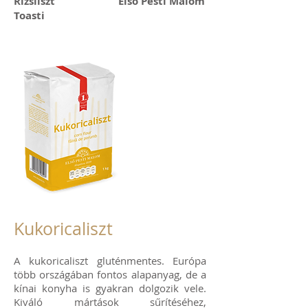
Rizsliszt Első Pesti Malom
Toasti
Kukoricaliszt
A kukoricaliszt gluténmentes. Európa
több országában fontos alapanyag, de a
kínai konyha is gyakran dolgozik vele.
Kiváló mártások sűrítéséhez,