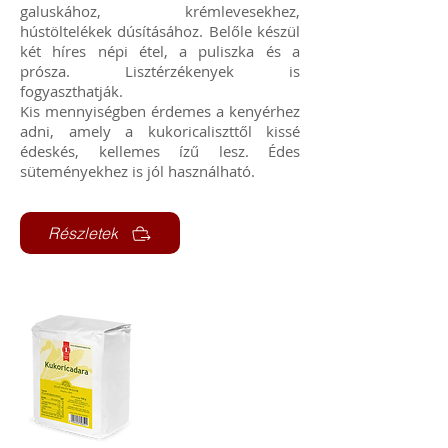
galuskához, krémlevesekhez,
hústöltelékek dúsításához. Belőle készül
két híres népi étel, a puliszka és a
prósza. Lisztérzékenyek is
fogyaszthatják.
Kis mennyiségben érdemes a kenyérhez
adni, amely a kukoricaliszttől kissé
édeskés, kellemes ízű lesz. Édes
süteményekhez is jól használható.
Részletek