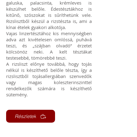
galuska, palacsinta, krémleves is
készülhet belőle. Édestésztákhoz is
kitűnő, szószokat is sűríthetünk vele.
Rizslisztből készül a rizstészta is, ami a
kínai ételek gyakori alkotója.
Vajas linzertésztához kis mennyiségben
adva azt kivételesen omlóssá, puhává
teszi, és „szájban olvadó” érzetet
kölcsönöz neki. A kelt tésztákat
testesebbé, tömörebbé teszi.
A rizsliszt előnye továbbá, hogy tojás
nélkül is készíthető belőle tészta, így a
rizslisztből tojásallergiában szenvedők
vagy magas koleszterinszinttel
rendelkezők számára is készíthető
sütemény.
Részletek