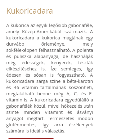
Kukoricadara
A kukorica az egyik legősibb gabonaféle,
amely Közép-Amerikából származik. A
kukoricadara a kukorica magjának egy
durvább őrleménye, mely
sokféleképpen felhasználható. A polenta
és puliszka alapanyaga, de használják
még édességek, kenyerek, tészták
elkészítéséhez is. Íze semleges, így
édesen és sósan is fogyasztható. A
kukoricadara sárga színe a béta-karotin
és B6 vitamin tartalmának köszönheti,
megtalálható benne még A, C, és E-
vitamin is. A kukoricadara egyedülálló a
gabonafélék közül, mivel hőkezelés után
szinte minden vitamint és ásványi
anyagot megtart. Természetes módon
gluténmentes, így arra érzékenyek
számára is ideális választás.