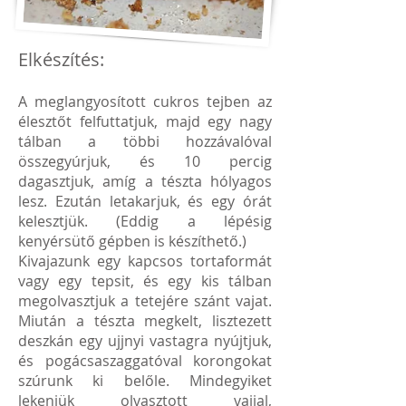
Elkészítés:
A meglangyosított cukros tejben az
élesztőt felfuttatjuk, majd egy nagy
tálban a többi hozzávalóval
összegyúrjuk, és 10 percig
dagasztjuk, amíg a tészta hólyagos
lesz. Ezután letakarjuk, és egy órát
kelesztjük. (Eddig a lépésig
kenyérsütő gépben is készíthető.)
Kivajazunk egy kapcsos tortaformát
vagy egy tepsit, és egy kis tálban
megolvasztjuk a tetejére szánt vajat.
Miután a tészta megkelt, lisztezett
deszkán egy ujjnyi vastagra nyújtjuk,
és pogácsaszaggatóval korongokat
szúrunk ki belőle. Mindegyiket
lekenjük olvasztott vajjal,