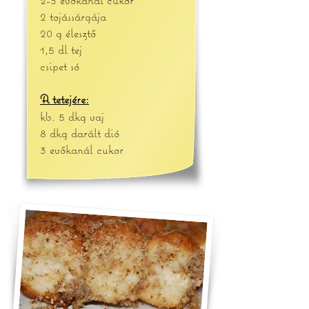
2 tojássárgája
20 g élesztő
1,5 dl tej
csipet só
A tetejére:
kb. 5 dkg vaj
8 dkg darált dió
3 evőkanál cukor