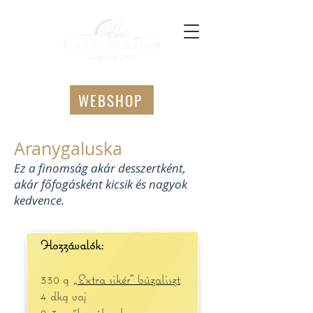
WEBSHOP
Aranygaluska
Ez a finomság akár desszertként,
akár főfogásként kicsik és nagyok
kedvence.
Hozzávalók:
330 g
„Extra sikér” búzaliszt
4 dkg vaj
2-3 evőkanál cukor