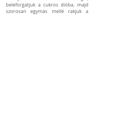
beleforgatjuk a cukros dióba, majd
szorosan egymás mellé rakjuk a
kivajazott sütőtálba. Végül
megszórjuk a megmaradt cukros
darált dióval, lefedjük, és fél órát
pihentetjük, kelesztjük. Előmelegített,
közepes hőmérsékletű sütőben
körülbelül fél órát sütjük. Ha közben
nagyon pirulna a teteje, alufóliával
lefedjük.
Még melegen, vaníliasodóval tálaljuk.
Receptek...
©
2014-2025
Első Pesti Malom