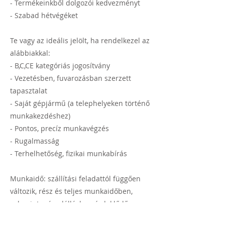
- Termékeinkből dolgozói kedvezményt
- Szabad hétvégéket
Te vagy az ideális jelölt, ha rendelkezel az
alábbiakkal:
- B,C,CE kategóriás jogosítvány
- Vezetésben, fuvarozásban szerzett
tapasztalat
- Saját gépjármű (a telephelyeken történő
munkakezdéshez)
- Pontos, precíz munkavégzés
- Rugalmasság
- Terhelhetőség, fizikai munkabírás
Munkaidő: szállítási feladattól függően
változik, rész és teljes munkaidőben,
valamint másodállásban érdeklődő
jelentkezők pályázatát is szívesen