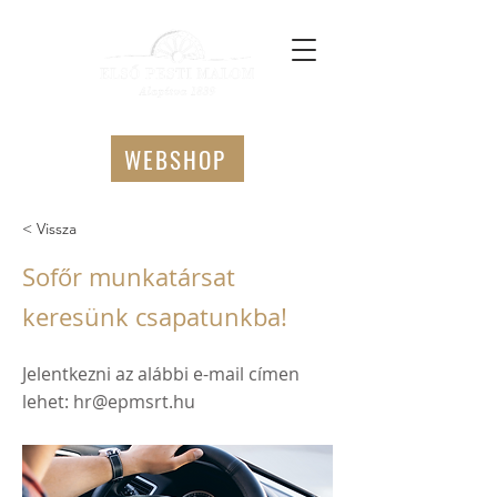
WEBSHOP
< Vissza
Sofőr munkatársat
keresünk csapatunkba!
Jelentkezni az alábbi e-mail címen
lehet:
hr@epmsrt.hu