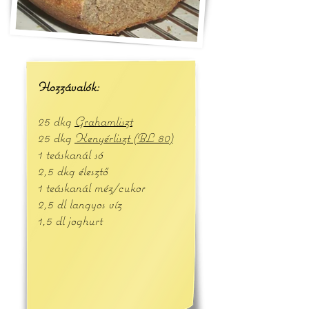
Hozzávalók:
25 dkg
Grahamliszt
25 dkg
Kenyérliszt (BL 80)
1 teáskanál só
2,5 dkg élesztő
1 teáskanál méz/cukor
2,5 dl langyos víz
1,5 dl joghurt