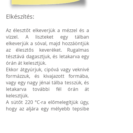
Elkészítés:
Az élesztőt elkeverjük a mézzel és a
vízzel. A liszteket egy tálban
elkeverjük a sóval, majd hozzáöntjük
az élesztős keveréket. Rugalmas
tésztává dagasztjuk, és letakarva egy
órán át kelesztjük.
Ekkor átgyúrjuk, cipóvá vagy veknivé
formázzuk, és kivajazott formába,
vagy egy nagy jénai tálba tesszük, és
letakarva további fél órán át
kelesztjük.
A sütőt 220 °C-ra előmelegítjük úgy,
hogy az aljára egy mélyebb tepsibe
vizet teszünk. A sütés első 15 perce
után 180 °C-ra csökkentjük a
hőmérsékletet, és pirosra sütjük