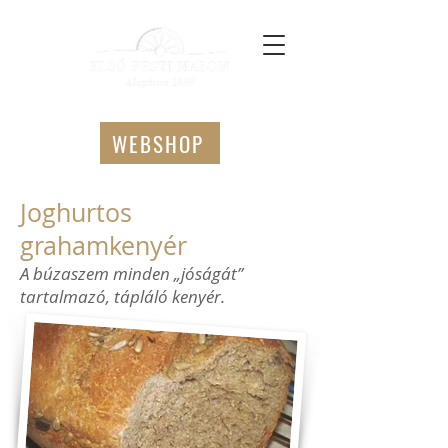
WEBSHOP
Joghurtos
grahamkenyér
A búzaszem minden „jóságát”
tartalmazó, tápláló kenyér.