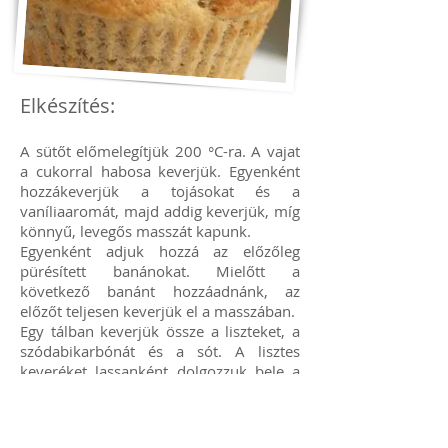
Elkészítés:
A sütőt előmelegítjük 200 °C-ra. A vajat
a cukorral habosa keverjük. Egyenként
hozzákeverjük a tojásokat és a
vaníliaaromát, majd addig keverjük, míg
könnyű, levegős masszát kapunk.
Egyenként adjuk hozzá az előzőleg
pürésített banánokat. Mielőtt a
következő banánt hozzáadnánk, az
előzőt teljesen keverjük el a masszában.
Egy tálban keverjük össze a liszteket, a
szódabikarbónát és a sót. A lisztes
keveréket lassanként dolgozzuk bele a
tojásos-banános masszába. Keverjük
simára, majd forgassuk bele a mazsolát.
Kanalazzuk papírral bélelt muffin