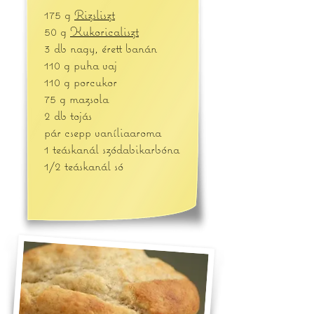
175 g
Rizsliszt
50 g
Kukoricaliszt
3 db nagy, érett banán
110 g puha vaj
110 g porcukor
75 g mazsola
2 db tojás
pár csepp vaníliaaroma
1 teáskanál szódabikarbóna
1/2 teáskanál só