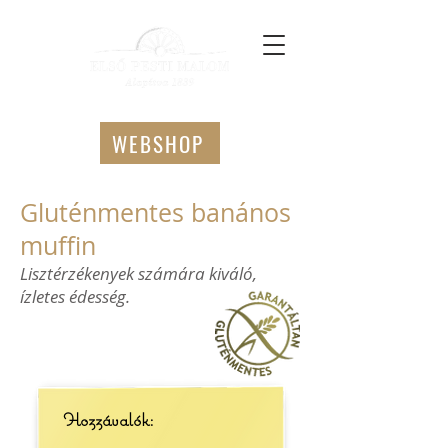
WEBSHOP
Gluténmentes banános
muffin
Lisztérzékenyek számára kiváló,
ízletes édesség.
Hozzávalók: