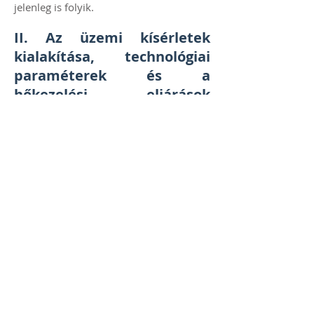
jelenleg is folyik.
II. Az üzemi kísérletek
kialakítása, technológiai
paraméterek és a
hőkezelési eljárások
vizsgálata
Az új zabvonallal üzemi kísérleteket
végeztünk a technológiai paraméterek
meghatározása, a rosta lyukméretek
kiválasztása, tisztítólevegő beállítása
céljából. Kísérleti előhántolásokat
végeztünk a Galga-Agrár Kft. által
megtermelt fajtaazonos zabmintákból is.
Meghatároztuk az előhántolás
hatékonyságát, ez alapján sikerült
felállítani a hántolhatósági sorrendet, ez
fontos szempont a fajták nagyparcellás
termesztésre való kiválasztásánál. A