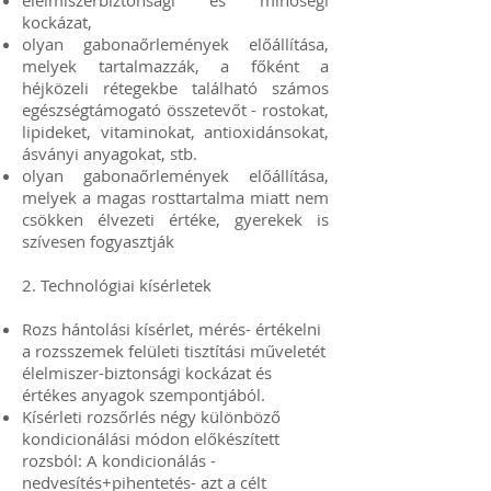
élelmiszerbiztonsági és minőségi
kockázat,
olyan gabonaőrlemények előállítása,
melyek tartalmazzák, a főként a
héjközeli rétegekbe található számos
egészségtámogató összetevőt - rostokat,
lipideket, vitaminokat, antioxidánsokat,
ásványi anyagokat, stb.
olyan gabonaőrlemények előállítása,
melyek a magas rosttartalma miatt nem
csökken élvezeti értéke, gyerekek is
szívesen fogyasztják
2. Technológiai kísérletek
Rozs hántolási kísérlet, mérés- értékelni
a rozsszemek felületi tisztítási műveletét
élelmiszer-biztonsági kockázat és
értékes anyagok szempontjából.
Kísérleti rozsőrlés négy különböző
kondicionálási módon előkészített
rozsból: A kondicionálás -
nedvesítés+pihentetés- azt a célt