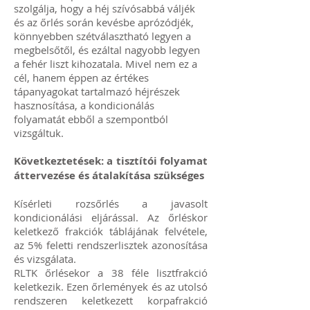
szolgálja, hogy a héj szívósabbá váljék
és az őrlés során kevésbe aprózódjék,
könnyebben szétválasztható legyen a
megbelsőtől, és ezáltal nagyobb legyen
a fehér liszt kihozatala. Mivel nem ez a
cél, hanem éppen az értékes
tápanyagokat tartalmazó héjrészek
hasznosítása, a kondicionálás
folyamatát ebből a szempontból
vizsgáltuk.
Következtetések: a tisztítói folyamat
áttervezése és átalakítása szükséges
Kísérleti rozsőrlés a javasolt
kondicionálási eljárással. Az őrléskor
keletkező frakciók táblájának felvétele,
az 5% feletti rendszerlisztek azonosítása
és vizsgálata.
RLTK őrlésekor a 38 féle lisztfrakció
keletkezik. Ezen őrlemények és az utolsó
rendszeren keletkezett korpafrakció