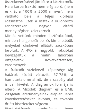
összekeverésével jön létre a késztermék.
Ha a korpa frakció nem elég apró, (nem
esik át a 100% a 2000 mm-en), nem
váltható bele a teljes kiőrlésű
rozslisztbe. Ezek a lisztek a különböző
rendszereken nagyon eltérő
mennyiségben keletkeznek.
Mintát vettünk minden lisztfrakcióból,
minden hengerszék be- és kimenetéből,
melyeket címkével ellátott zacskóban
tároltuk. A 4%-nál nagyobb frakciókat
bevizsgáltuk a malmi laborban
Vizsgálatok, Következtetések,
eredmények
A frakciók vízfelvevő képessége tág
határok között változik, 57-78%, a
hamutartalommal nő, de e szabály alól
is van kivétel. A diagramok formája is
eltérő. A Mixolab diagram és a BME
vizsgálati eredményeinek alapján lehet
következtetéseket levonni, és további
őrlési kísérleteket végezni.
Piackutatásunk eredménye, hogy