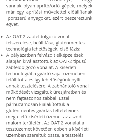
vannak olyan aprító/őrlő gépek, melyek
már egy aprítási művelettel előállítanak
porszerű anyagokat, ezért beszereztünk
egyet.
Az OAT-2 zabfeldolgozó vonal
felszerelése, beállítása, gluténmentes
technológia lehetőségek, első fázis:
A pályázatban felvázolt elképzelések
alapján kiválasztottuk az OAT-2 típusú
zabfeldolgozó vonalat. A kísérleti
technológiát a gyártó saját üzemében
felállította és így lehetőségünk nyílt
annak tesztelésére. A zabhántoló vonal
működését vizsgáltuk üresjáratban és
nem fajtaazonos zabbal. Ezzel
párhuzamosan kialakítottuk a
gluténmentes gyártás feltételeinek
megfelelő kísérleti üzemet az aszódi
malom területén. Az OAT-2 vonalat a
tesztüzemet követően ebben a kísérleti
üzemben szereltük össze, a tesztelés