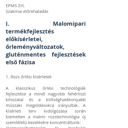
EPMS Zrt.
Szakmai előrehaladás
I. Malomipari
termékfejlesztés
előkísérletei,
őrleményváltozatok,
gluténmentes fejlesztések
első fázisa
1. Rozs őrlési kísérletek
A klasszikus őrlési technológiák
fejlesztése a minél nagyobb fehérliszt
kihozatal és a költséghatékonyabb
műszaki megoldásokra irányultak. A
kísérleti terv kidolgozása során
kiemelten a malmi rozstechnológia új
szemléletű kezelésére koncentráltunk: