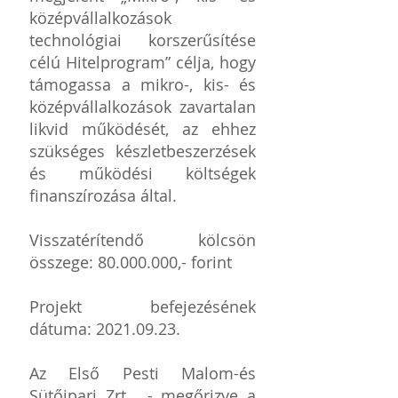
középvállalkozások
technológiai korszerűsítése
célú Hitelprogram” célja, hogy
támogassa a mikro-, kis- és
középvállalkozások zavartalan
likvid működését, az ehhez
szükséges készletbeszerzések
és működési költségek
finanszírozása által.
Visszatérítendő kölcsön
összege:
80.000.000
,- forint
Projekt befejezésének
dátuma:
2021.09.23
.
Az Első Pesti Malom-és
Sütőipari Zrt. - megőrizve a