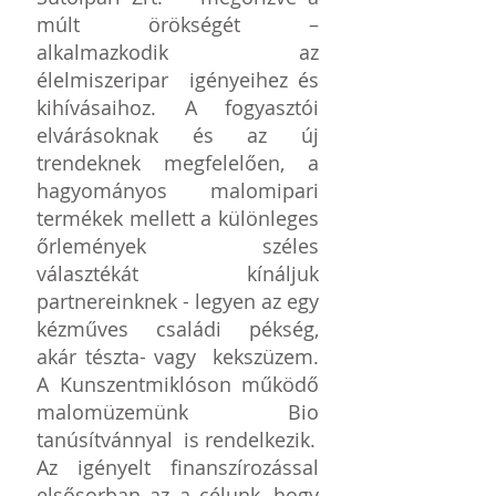
mú
lt örökségét –
alkalmazkodik az
élelmiszeripar igényeihez és
kihívásaihoz. A fogyasztói
elvárásoknak és az új
trendeknek megfelelően, a
hagyományos malomipari
termékek mellett a különleges
őrlemények széles
választékát kínáljuk
partnereinknek - legyen az egy
kézműves családi pékség,
akár tészta- vagy kekszüzem.
A Kunszentmiklóson működő
malomüzemünk Bio
tanúsítvánnyal is rendelkezik.
Az igényelt finanszírozással
elsősorban az a célunk, hogy