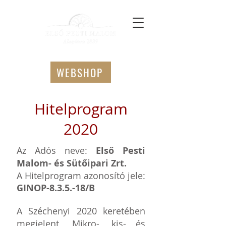
WEBSHOP
Hitelprogram
2020
Az A
dós neve:
Első Pesti
Malom- és Sütőipari Zrt.
A Hitelprogram azonosító jele:
GINOP-8.3.5.-18/B
A Széchenyi 2020 keretében
megjelent „Mikro-, kis- és