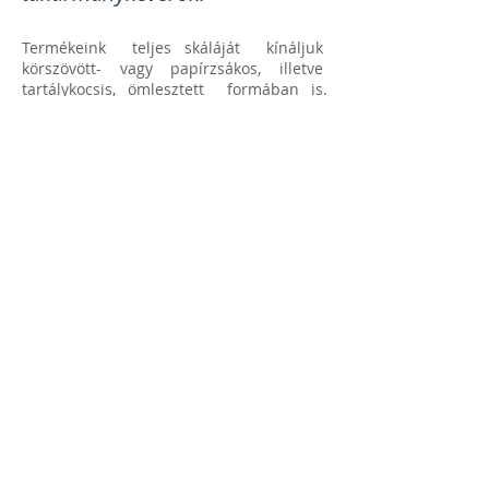
Termékeink teljes skáláját kínáljuk
körszövött- vagy papírzsákos, illetve
tartálykocsis, ömlesztett formában is.
Szakembereink egyedi igények szerint
„célliszteket” is készítenek a
legjobb minőségben. Igényével keresse
meg
kereskedő munkatársainkat
.
©
2014-2025
Első Pesti Malom