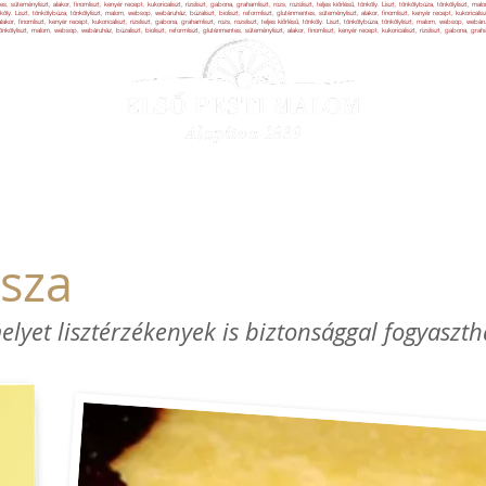
, süteményliszt, alakor, finomliszt, kenyér recept, kukoricaliszt, rizsliszt, gabona, grahamliszt, rozs, rozsliszt, teljes kiőrlésű, tönköly. Liszt, tönkölybúza, tönkölyliszt, m
tönköly. Liszt, tönkölybúza, tönkölyliszt, malom, websop, webáruház, búzaliszt, bioliszt, reformliszt, gluténmentes, süteményliszt, alakor, finomliszt, kenyér recept, kukoricaliszt
kor, finomliszt, kenyér recept, kukoricaliszt, rizsliszt, gabona, grahamliszt, rozs, rozsliszt, teljes kiőrlésű, tönköly. Liszt, tönkölybúza, tönkölyliszt, malom, websop, webáru
, tönkölyliszt, malom, websop, webáruház, búzaliszt, bioliszt, reformliszt, gluténmentes, süteményliszt, alakor, finomliszt, kenyér recept, kukoricaliszt, rizsliszt, gabona, grahaml
RÓLUNK
TERMÉKEINK
RECEPTEK
G
sza
melyet lisztérzékenyek is biztonsággal fogyaszt