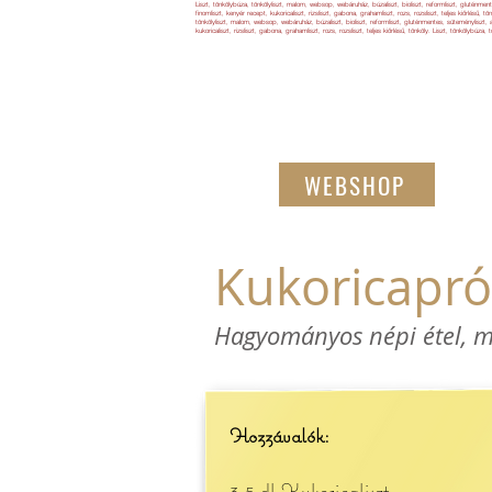
Liszt, tönkölybúza, tönkölyliszt, malom, websop, webáruház, búzaliszt, bioliszt, reformliszt, gluténmentes
finomliszt, kenyér recept, kukoricaliszt, rizsliszt, gabona, grahamliszt, rozs, rozsliszt, teljes kiőrlésű, 
tönkölyliszt, malom, websop, webáruház, búzaliszt, bioliszt, reformliszt, gluténmentes, süteményliszt, ala
kukoricaliszt, rizsliszt, gabona, grahamliszt, rozs, rozsliszt, teljes kiőrlésű, tönköly. Liszt, tönkölybúza
WEBSHOP
Kukoricapró
Hagyományos népi ét
el, 
Hozzávalók:
3,5 dl
Kukoricaliszt