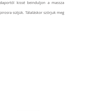
ódaportól kissé beinduljon a massza
 pirosra sütjük. Tálaláskor szórjuk meg
Glikémiás index
Liszt kisokos