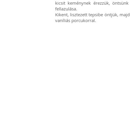
kicsit keménynek érezzük, öntsünk
fellazulása.
Kikent, lisztezett tepsibe öntjük, maj
vaníliás porcukorral.
Adatkezelési tájékoztat
Visszaélés bejelentési ren