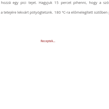
 hozzá egy pici tejet. Hagyjuk 15 percet pihenni, hogy a sz
d a tetejére lekvárt pötyögtetünk. 180 °C-ra előmelegített sütőben
Receptek...
ó
Hol kapható?
dszer
Malmok
Tanúsítványok