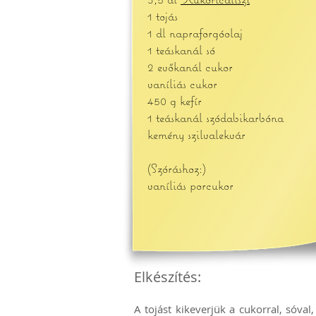
1 tojás
1 dl napraforgóolaj
1 teáskanál só
2 evőkanál cukor
vaníliás cukor
450 g kefír
1 teáskanál szódabikarbóna
kemény szilvalekvár
(Szóráshoz:)
vaníliás porcukor
Elkészítés:
A tojást kikeverjük a cukorral, sóval