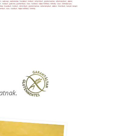
alom, websop, webáruház, búzaliszt, bioliszt, reformliszt, gluténmentes, süteményliszt, alakor,
, rizsliszt, gabona, grahamliszt, rozs, rozsliszt, teljes kiőrlésű, tönköly. Liszt, tönkölybúza,
ház, búzaliszt, bioliszt, reformliszt, gluténmentes, süteményliszt, alakor, finomliszt, kenyér recept,
iszt, rozs, rozsliszt, teljes kiőrlésű, tönköly.
ABONÁK
KAPCSOLAT
hatnak.