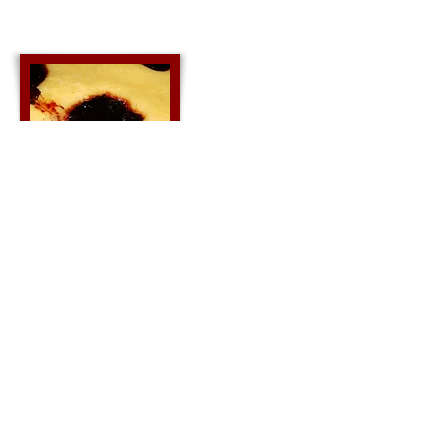
muffin
Kukorica
prósza