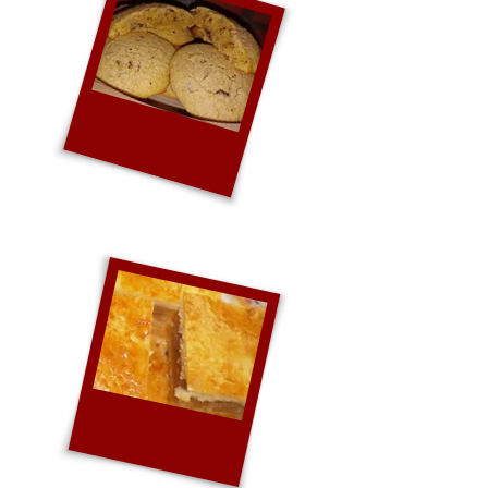
Csokis
zabkeksz